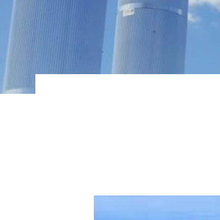
BALLON INDUSTRIEL EAU GLACEE
BALLON INDUSTRIEL TAMPON D EAU
CHAUDE SANITAIRE
Ballons ECS avec réchauffeur
Ballons et réservoirs d'eau primaire
Ballons et réservoirs eau chaude
sanitaire
Ballons et réservoirs ECS à gaz
Chaudières électriques
Échangeurs à plaques ECS