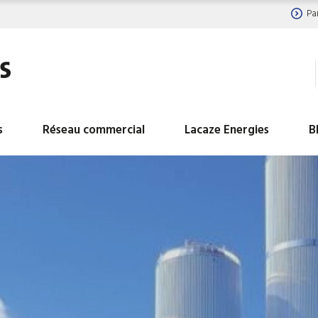
Pa
s
Réseau commercial
Lacaze Energies
B
BALLON ECS HYDROGAZ
BALLON INDUSTRIEL
INDUSTRIELS
LIBRE
BALLON INDUSTRIEL EAU
BALLON INDUSTRIEL
CHAUDE DE CHAUFFAGE
GLACEE
BALLON INDUSTRIEL TAMPON
Ballons ECS avec réc
D EAU CHAUDE SANITAIRE