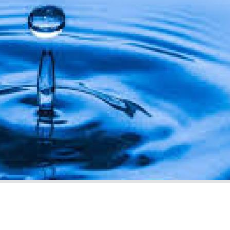
Réchauffeurs de boucle
Récupération d'éner
Régulation
Retrouvez tous 
produits