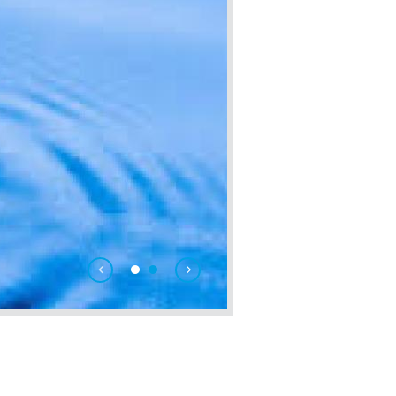
gies
nos