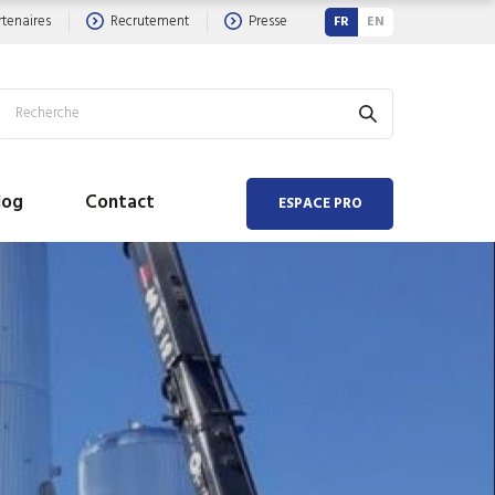
rtenaires
Recrutement
Presse
FR
EN
log
Contact
ESPACE PRO
 AIR
 EAU
hauffeur