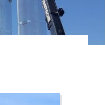
 eau
ues
BALLON EAU CHAUDE
SANITAIRE
Grâce à des réchauffeurs
ue
tubulaires démontables, les
ballons solaires d’ECS,…
AC CO2