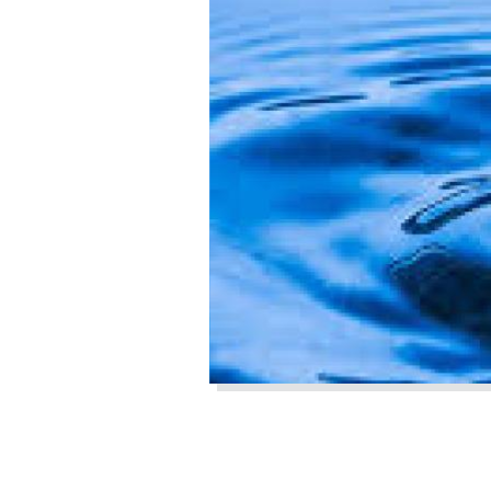
ECS thermodynamique
Equipements industriels
Filtres magnétiques
HYDRO ACCUMULATEUR INDUSTRIEL
ELECTRIQUE D EAU CHAUDE
SANITAIRE
Pompe à chaleur PAC CO2
Réchauffeurs de boucle
Récupération d'énergies
Régulation