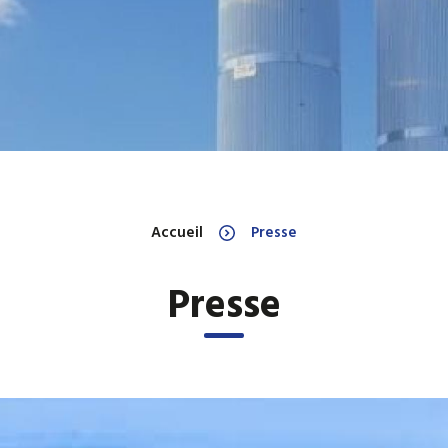
Ballons et réservoirs d'eau
Ballons et réservoirs
primaire
chaude sanitaire
Ballons et réservoirs ECS à
Chaudières électriq
gaz
Échangeurs à plaques ECS
ECS thermodynamiq
Accueil
Presse
Presse
Equipements industriels
Filtres magnétiques
HYDRO ACCUMULATEUR
Pompe à chaleur P
INDUSTRIEL ELECTRIQUE D
EAU CHAUDE SANITAIRE