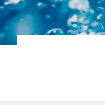
BALLON INDUSTRIEL EAU GLACEE
BALLON INDUSTRIEL TAMPON D EAU
CHAUDE SANITAIRE
Ballons ECS avec réchauffeur
Ballons et réservoirs d'eau primaire
Ballons et réservoirs eau chaude
sanitaire
Ballons et réservoirs ECS à gaz
Chaudières électriques
Échangeurs à plaques ECS