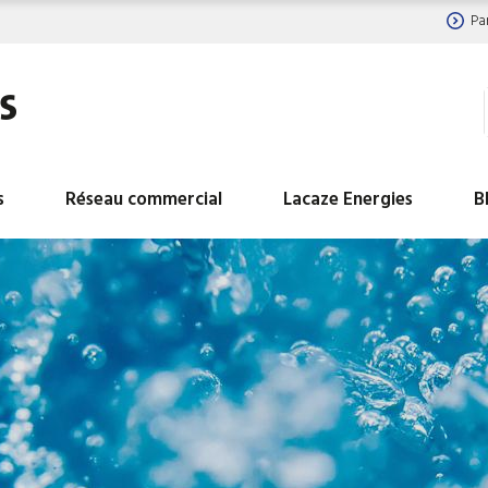
Pa
s
Réseau commercial
Lacaze Energies
B
BALLON ECS HYDROGAZ
BALLON INDUSTRIEL
INDUSTRIELS
LIBRE
BALLON INDUSTRIEL EAU
BALLON INDUSTRIEL
CHAUDE DE CHAUFFAGE
GLACEE
BALLON INDUSTRIEL TAMPON
Ballons ECS avec réc
D EAU CHAUDE SANITAIRE