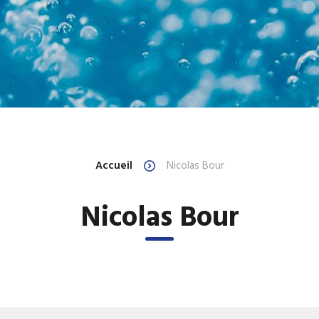
Ballons et réservoirs d'eau
Ballons et réservoirs
primaire
chaude sanitaire
Ballons et réservoirs ECS à
Chaudières électriq
gaz
Échangeurs à plaques ECS
ECS thermodynamiq
Accueil
Nicolas Bour
Nicolas Bour
Equipements industriels
Filtres magnétiques
HYDRO ACCUMULATEUR
Pompe à chaleur P
INDUSTRIEL ELECTRIQUE D
EAU CHAUDE SANITAIRE