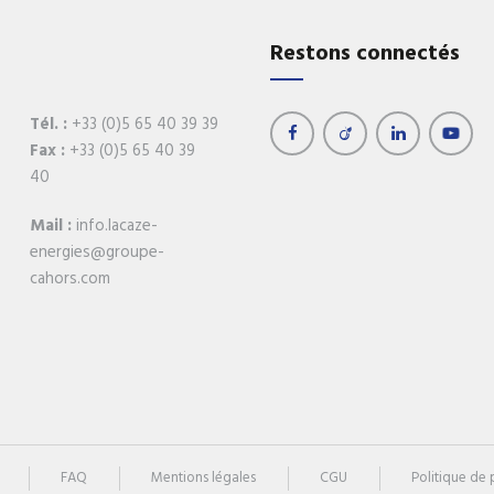
Réchauffeurs de boucle
Récupération d'éner
Restons connectés
Régulation
Retrouvez tous 
produits
Tél. :
+33 (0)5 65 40 39 39
Fax :
+33 (0)5 65 40 39
40
Mail :
info.lacaze-
energies@groupe-
cahors.com
FAQ
Mentions légales
CGU
Politique de