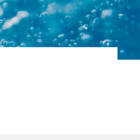
 eau
BALLON INDUSTRIEL
TAMPON DEAU CHAUDE
SANITAIRE – T°
UTILISATION 70°C
ues
Type ‘’Tampon’’ – Position :
verticale (cuve CATEGORIE_0,
pour liquide…
ue
AC CO2