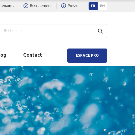
rtenaires
Recrutement
Presse
FR
EN
log
Contact
ESPACE PRO
 AIR
 EAU
hauffeur