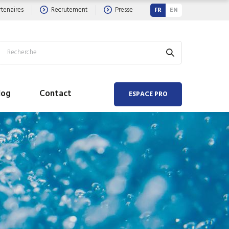
rtenaires
Recrutement
Presse
FR
EN
log
Contact
ESPACE PRO
 AIR
 EAU
hauffeur