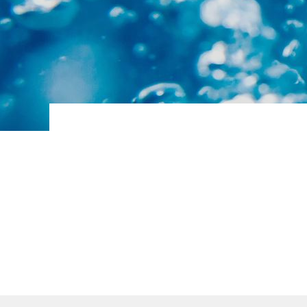
BALLON INDUSTRIEL EAU GLACEE
BALLON INDUSTRIEL TAMPON D EAU
CHAUDE SANITAIRE
Ballons ECS avec réchauffeur
Ballons et réservoirs d'eau primaire
Ballons et réservoirs eau chaude
sanitaire
Ballons et réservoirs ECS à gaz
Chaudières électriques
Échangeurs à plaques ECS