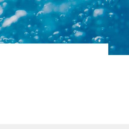
 eau
ues
BALLON EAU CHAUDE
SANITAIRE
Grâce à des réchauffeurs
ue
tubulaires démontables, les
ballons solaires d’ECS,…
AC CO2