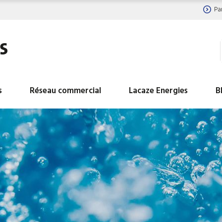
Pa
s
Réseau commercial
Lacaze Energies
B
BALLON ECS HYDROGAZ
BALLON INDUSTRIEL
INDUSTRIELS
LIBRE
BALLON INDUSTRIEL EAU
BALLON INDUSTRIEL
CHAUDE DE CHAUFFAGE
GLACEE
BALLON INDUSTRIEL TAMPON
Ballons ECS avec réc
D EAU CHAUDE SANITAIRE