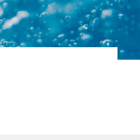
 eau
ues
BALLON EAU CHAUDE
SANITAIRE
Grâce à des réchauffeurs
ue
tubulaires démontables, les
ballons solaires d’ECS,…
AC CO2