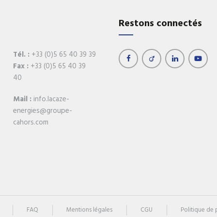
Réchauffeurs de boucle
Récupération d'éner
Restons connectés
Régulation
Retrouvez tous 
produits
Tél. :
+33 (0)5 65 40 39 39
Fax :
+33 (0)5 65 40 39
40
Mail :
info.lacaze-
energies@groupe-
cahors.com
FAQ
Mentions légales
CGU
Politique de