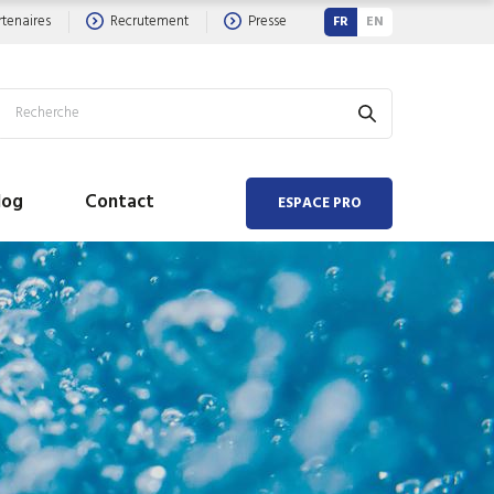
rtenaires
Recrutement
Presse
FR
EN
log
Contact
ESPACE PRO
 AIR
 EAU
hauffeur