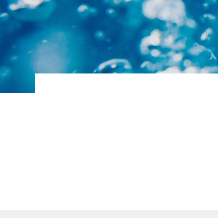
BALLON INDUSTRIEL EAU GLACEE
BALLON INDUSTRIEL TAMPON D EAU
CHAUDE SANITAIRE
Ballons ECS avec réchauffeur
Ballons et réservoirs d'eau primaire
Ballons et réservoirs eau chaude
sanitaire
Ballons et réservoirs ECS à gaz
Chaudières électriques
Échangeurs à plaques ECS