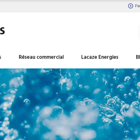
Pa
s
Réseau commercial
Lacaze Energies
B
BALLON ECS HYDROGAZ
BALLON INDUSTRIEL
INDUSTRIELS
LIBRE
BALLON INDUSTRIEL EAU
BALLON INDUSTRIEL
CHAUDE DE CHAUFFAGE
GLACEE
BALLON INDUSTRIEL TAMPON
Ballons ECS avec réc
D EAU CHAUDE SANITAIRE