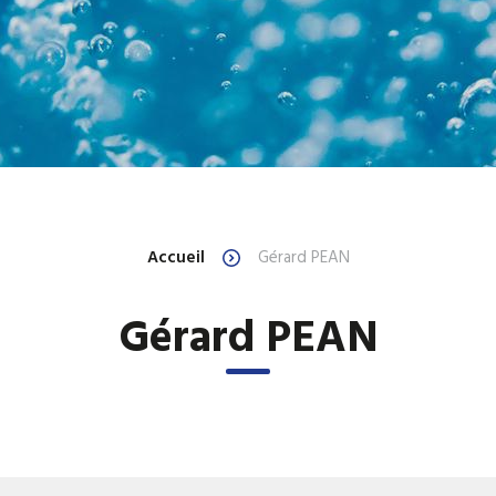
Ballons et réservoirs d'eau
Ballons et réservoirs
primaire
chaude sanitaire
Ballons et réservoirs ECS à
Chaudières électriq
gaz
Échangeurs à plaques ECS
ECS thermodynamiq
Accueil
Gérard PEAN
Gérard PEAN
Equipements industriels
Filtres magnétiques
HYDRO ACCUMULATEUR
Pompe à chaleur P
INDUSTRIEL ELECTRIQUE D
EAU CHAUDE SANITAIRE