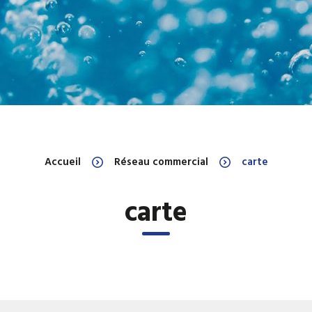
Ballons et réservoirs d'eau
Ballons et réservoirs
primaire
chaude sanitaire
Ballons et réservoirs ECS à
Chaudières électriq
gaz
Échangeurs à plaques ECS
ECS thermodynamiq
Accueil
Réseau commercial
carte
carte
Equipements industriels
Filtres magnétiques
HYDRO ACCUMULATEUR
Pompe à chaleur P
INDUSTRIEL ELECTRIQUE D
EAU CHAUDE SANITAIRE