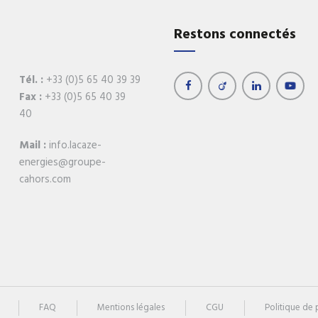
Réchauffeurs de boucle
Récupération d'éner
Restons connectés
Régulation
Retrouvez tous 
produits
Tél. :
+33 (0)5 65 40 39 39
Fax :
+33 (0)5 65 40 39
40
Mail :
info.lacaze-
energies@groupe-
cahors.com
FAQ
Mentions légales
CGU
Politique de