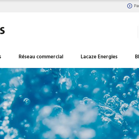
Pa
s
Réseau commercial
Lacaze Energies
B
BALLON ECS HYDROGAZ
BALLON INDUSTRIEL
INDUSTRIELS
LIBRE
BALLON INDUSTRIEL EAU
BALLON INDUSTRIEL
CHAUDE DE CHAUFFAGE
GLACEE
BALLON INDUSTRIEL TAMPON
Ballons ECS avec réc
D EAU CHAUDE SANITAIRE