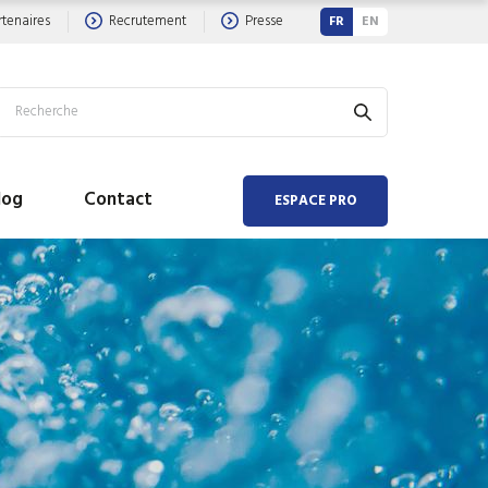
rtenaires
Recrutement
Presse
FR
EN
log
Contact
ESPACE PRO
 AIR
 EAU
hauffeur