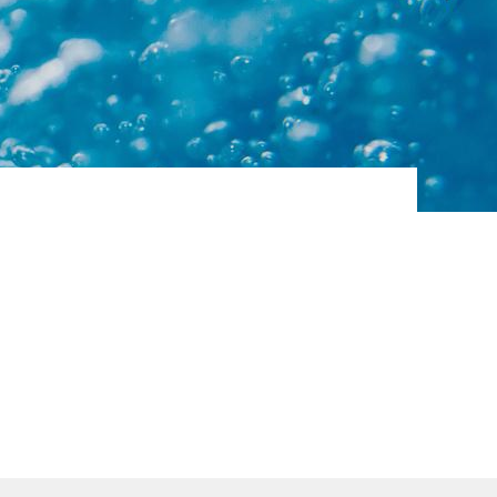
 eau
BALLON INDUSTRIEL
TAMPON DEAU CHAUDE
SANITAIRE – T°
UTILISATION 70°C
ues
Type ‘’Tampon’’ – Position :
verticale (cuve CATEGORIE_0,
pour liquide…
ue
AC CO2