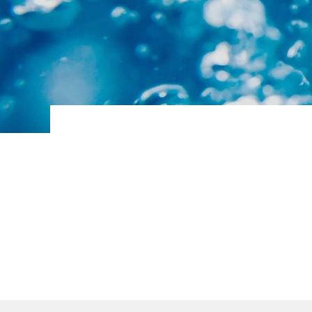
BALLON INDUSTRIEL EAU GLACEE
BALLON INDUSTRIEL TAMPON D EAU
CHAUDE SANITAIRE
Ballons ECS avec réchauffeur
Ballons et réservoirs d'eau primaire
Ballons et réservoirs eau chaude
sanitaire
Ballons et réservoirs ECS à gaz
Chaudières électriques
Échangeurs à plaques ECS